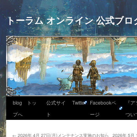
トーラム オンライン 公式ブロ
blog トッ
公式サイ
Twitter
Facebookペ
『ア
プへ
ト
ージ
つい
←
2026年 4月 27日(月)メンテナンス実施のお知ら
2026年 5