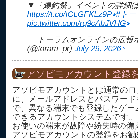
▼「爆釣祭」イベントの詳細
https://t.co/ICLGFKLz9P
#トー
pic.twitter.com/rq9cAbJVHG
— トーラムオンラインの広報
(@toram_pr)
July 29, 2026
アソビモアカウント登録を
アソビモアカウントとは通常のロ
に、メールアドレスとパスワード
で、異なる端末でも登録したゲー
できるアカウントシステムです。
お使いの端末が故障や紛失時の備
アソビモアカウントの登録をお勧