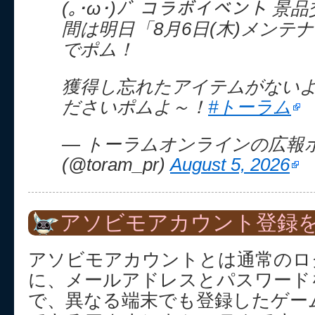
(｡･ω･)ﾉﾞ コラボイベント 
間は明日「8月6日(木)メンテ
でポム！
獲得し忘れたアイテムがない
ださいポムよ～！
#トーラム
— トーラムオンラインの広報
(@toram_pr)
August 5, 2026
アソビモアカウント登録を
アソビモアカウントとは通常のロ
に、メールアドレスとパスワード
で、異なる端末でも登録したゲー