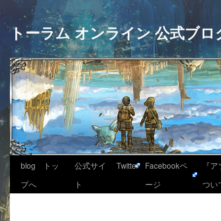
トーラム オンライン 公式ブロ
blog トッ
公式サイ
Twitter
Facebookペ
『ア
プへ
ト
ージ
つい