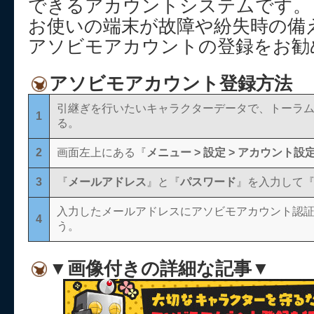
できるアカウントシステムです。
お使いの端末が故障や紛失時の備
アソビモアカウントの登録をお勧
アソビモアカウント登録方法
引継ぎを行いたいキャラクターデータで、トーラ
1
る。
2
画面左上にある『
メニュー > 設定 > アカウント設定
3
『
メールアドレス
』と『
パスワード
』を入力して
入力したメールアドレスにアソビモアカウント認
4
う。
▼画像付きの詳細な記事▼