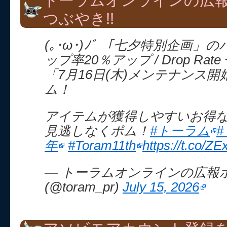
トーラムオンラインの広
つぶやき!!
(｡･ω･)ﾉﾞ 「七夕特別企画」
ップ率20％アップ / Drop Rat
「7月16日(木)メンテナンス
ム！
アイテムが獲得しやすいお得
見逃しなくポム！
#トーラム
年
#Toram11th
https://t.co/
— トーラムオンラインの広報
(@toram_pr)
July 15, 2026