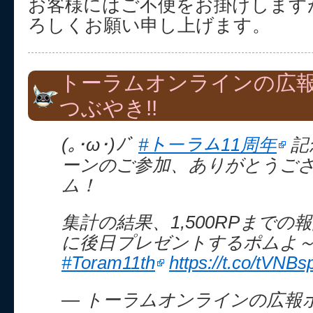
お客様にはご不便をお掛けします
ろしくお願い申し上げます。
トーラムオンラインの広
つぶやき!!
(｡･ω･)ﾉﾞ
#トーラム11周年
記
ーンのご参加、ありがとうご
ム！
集計の結果、1,500RPまで
に後日プレゼントするポムよ
#Toram11th
https://t.co/tVNB
— トーラムオンラインの広報