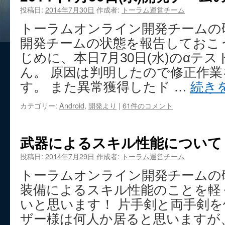
投稿日:
2014年7月30日
作成者:
トーラム運営チーム
トーラムオンライン開発チームの
開発チームの状態を報告しておこ
じめに、本日7月30日(水)のαテ
ん。 原因は判明したので修正作
す。 また異常獲得したド …
続き
カテゴリー:
Android
,
開発より
|
61件のコメント
武器によるスキル性能について
投稿日:
2014年7月29日
作成者:
トーラム運営チーム
トーラムオンライン開発チームの
装備によるスキル性能のことを軽
いと思います！ 片手剣と両手剣
ザー様は何人か居ると思いますが