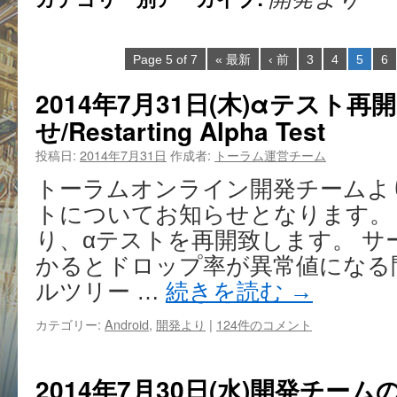
Page 5 of 7
« 最新
‹ 前
3
4
5
6
2014年7月31日(木)αテスト
せ/Restarting Alpha Test
投稿日:
2014年7月31日
作成者:
トーラム運営チーム
トーラムオンライン開発チームより7
トについてお知らせとなります。 7月3
り、αテストを再開致します。 サ
かるとドロップ率が異常値になる
ルツリー …
続きを読む
→
カテゴリー:
Android
,
開発より
|
124件のコメント
2014年7月30日(水)開発チー