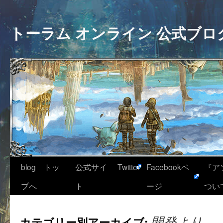
トーラム オンライン 公式ブロ
blog トッ
公式サイ
Twitter
Facebookペ
『ア
プへ
ト
ージ
つい
カテゴリー別アーカイブ:
開発より