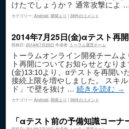
けたでしょうか？ 通常攻撃によ 
カテゴリー:
Android
,
開発より
|
38件のコメント
2014年7月25日(金)αテスト
投稿日:
2014年7月25日
作成者:
トーラム運営チーム
トーラムオンライン開発チームより7
ト再開についてお知らせとなります
(金)13:10より、αテストを再開
接続上限を増やしました。 スキ
ド」で壁を抜け …
続きを読む
→
カテゴリー:
Android
,
開発より
|
36件のコメント
「αテスト前の予備知識コーナ
投稿日:
2014年7月23日
作成者:
トーラム運営チーム