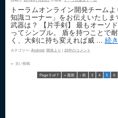
トーラムオンライン開発チームよ
知識コーナー」をお伝えいたします
武器は？ 【片手剣】 最もオーソ
ってシンプル。 盾を持つことで
く、大剣に持ち変えれば威 …
続
カテゴリー:
Android
,
開発より
|
25件のコメント
←
古い投稿
Page 5 of 7
« 最新
‹ 前
3
4
5
6