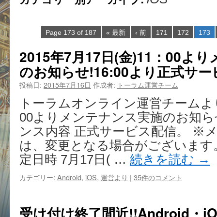
Page 173 of 187
« 最新
‹ 前
171
172
173
2015年7月17日(金)11：00
のお知らせ!16:00より正式サー
投稿日:
2015年7月16日
作成者:
トーラム運営チーム
トーラムオンライン運営チームより7
00よりメンテナンス実施のお知ら
ンス内容 正式サービス配信。 ※
は、変更となる場合がございます
定日時 7月17日( …
続きを読む
→
カテゴリー:
Android
,
iOS
,
運営より
|
35件のコメント
受け付け終了間近!!Android・