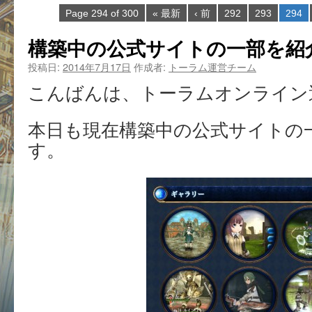
Page 294 of 300
« 最新
‹ 前
292
293
294
構築中の公式サイトの一部を紹
投稿日:
2014年7月17日
作成者:
トーラム運営チーム
こんばんは、トーラムオンライン
本日も現在構築中の公式サイトの
す。