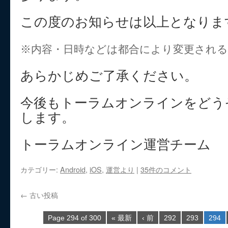
この度のお知らせは以上となりま
※内容・日時などは都合により変更され
あらかじめご了承ください。
今後もトーラムオンラインをどう
します。
トーラムオンライン運営チーム
カテゴリー:
Android
,
iOS
,
運営より
|
35件のコメント
←
古い投稿
Page 294 of 300
« 最新
‹ 前
292
293
294