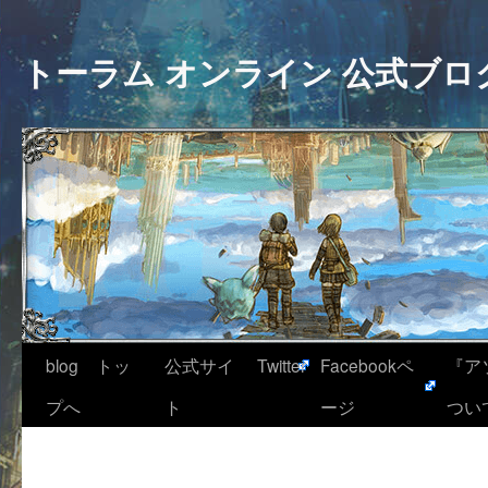
トーラム オンライン 公式ブロ
blog トッ
公式サイ
Twitter
Facebookペ
『ア
プへ
ト
ージ
つい