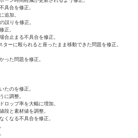
ポーン時間軽減が更新されるよう修正。
不具合を修正。
に追加。
文の誤りを修正。
修正。
場合止まる不具合を修正。
モンスターに殴られると座ったまま移動できた問題を修正。
かった問題を修正。
いたのを修正。
うに調整。
ドロップ率を大幅に増加。
値段と素材値を調整。
なくなる不具合を修正。
。
。