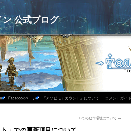
イン 公式ブログ
er
Facebookページ
『アソビモアカウント』について
コメントガイ
iOSでの動作環境について
→
スト」での更新項目について