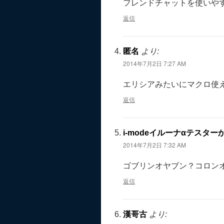
フレンドチャットを使いや
返信
匿名
より:
2014年7月2日 7:27 AM
エリシアみたいにマクロ使
返信
i-modeイルーナαテスタ
2014年7月2日 7:32 AM
ゴブリンオヤブン？コロン
返信
漢哥古
より: