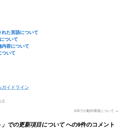
された言語について
了について
施内容について
について
るガイドライン
ンク
iOSでの動作環境について
→
への9件のコメント
ト」での更新項目について