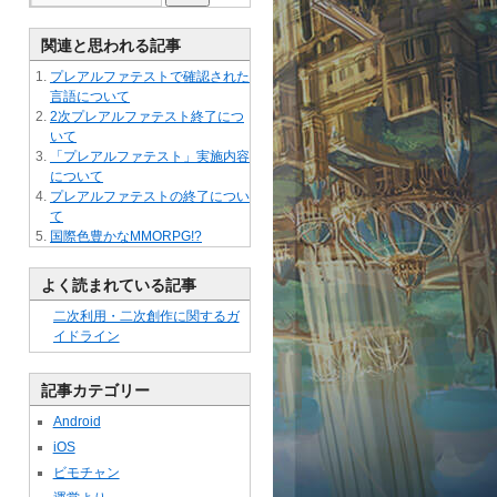
関連と思われる記事
プレアルファテストで確認された
言語について
2次プレアルファテスト終了につ
いて
「プレアルファテスト」実施内容
について
プレアルファテストの終了につい
て
国際色豊かなMMORPG!?
よく読まれている記事
二次利用・二次創作に関するガ
イドライン
記事カテゴリー
Android
iOS
ビモチャン