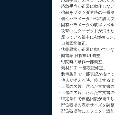
・応急手当、ぷちヒールのリス
・応急手当が正常に動作しない
・強敵をゾクツダ遺跡の一番奥
・個性パラメータTECの説明
・固有パラメータの取得レベル
・攻撃中にターゲットが消えた
・座っている最中にActive
・自然回復修正。
・状態異常が正常に動いていな
・図書館 雑貨屋UI 調整。
・戦闘時の動作一部調整。
・素材加工 一部表記修正。
・装備製作で一部表記が抜けて
・他人が消える時、停止するよ
・土器の欠片、汚れた古文書の
・土器の欠片、汚れた古文書の
・特定条件で自然回復が発生し
・部位破壊の表示サイズを調整
・部位破壊時にエフェクト追加