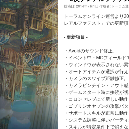
投稿日:
2014年7月1日
作成者:
トーラム運
トーラムオンライン運営より201
レアルファテスト」での更新項
- 更新項目 -
・Avoidのサウンド修正。
・イベント中・MOフィールド
・ウィンドウが表示されない異
・オートアイテムが選択が行え
・カメラのスワイプ距離修正。
・カメラピンチイン・アウト感
・ゲームスタート時に接続が切
・コロンセレブにて新しい動作
・ゴブリンオヤブンの攻撃パタ
・サポートスキルが正常に動作
・システム調整に伴いパーティ
・スキルが特定条件下で消えな