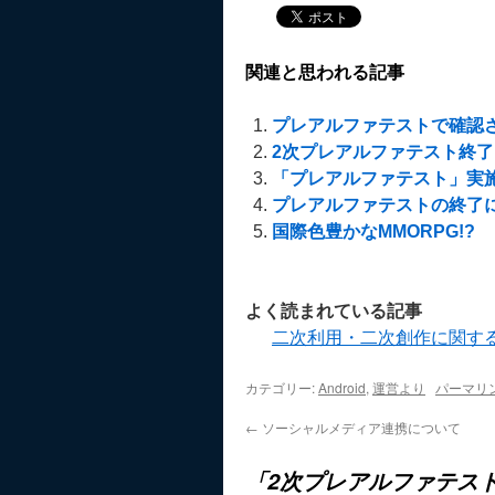
関連と思われる記事
プレアルファテストで確認
2次プレアルファテスト終
「プレアルファテスト」実
プレアルファテストの終了
国際色豊かなMMORPG!?
よく読まれている記事
二次利用・二次創作に関す
カテゴリー:
Android
,
運営より
パーマリ
←
ソーシャルメディア連携について
「2次プレアルファテス