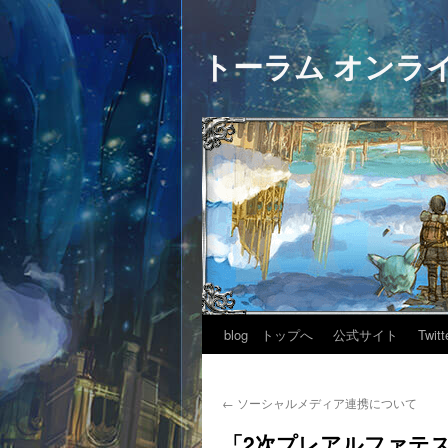
トーラム オンラ
blog トップへ
公式サイト
Twitt
←
ソーシャルメディア連携について
「2次プレアルファテ