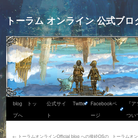
トーラム オンライン 公式ブロ
blog トッ
公式サイ
Twitter
Facebookペ
『ア
プへ
ト
ージ
つい
←
トーラムオンラインOfficial blog への接続OSの
トーラムオンライ