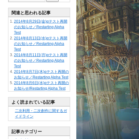
関連と思われる記事
2014年8月29日(金)αテスト再開
のお知らせ／Restarting Alpha
Test
2014年8月13日(水)αテスト再開
のお知らせ／Restarting Alpha
Test
2014年8月11日(月)αテスト再開
のお知らせ／Restarting Alpha
Test
2014年8月7日(木)αテスト再開の
お知らせ／Restarting Alpha Test
2014年8月6日(水)αテスト再開の
お知らせ/Restarting Alpha Test
よく読まれている記事
二次利用・二次創作に関するガ
イドライン
記事カテゴリー