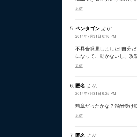
返信
ペンタゴン
より:
2014年7月31日 6:16 PM
不具合発見しました!!自分
になって、動かないし、攻撃
返信
匿名
より:
2014年7月31日 6:25 PM
勲章だったかな？報酬受け取
返信
匿名
より: