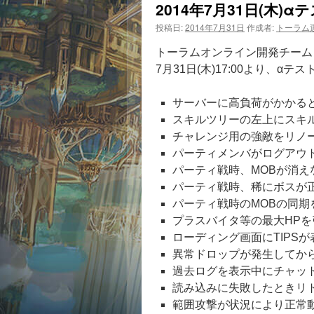
2014年7月31日(木)αテス
投稿日:
2014年7月31日
作成者:
トーラム
トーラムオンライン開発チームよ
7月31日(木)17:00より、α
サーバーに高負荷がかかる
スキルツリーの左上にスキ
チャレンジ用の強敵をリノ
パーティメンバがログアウ
パーティ戦時、MOBが消え
パーティ戦時、稀にボスが
パーティ戦時のMOBの同期
プラスバイタ等の最大HP
ローディング画面にTIPS
異常ドロップが発生してか
過去ログを表示中にチャッ
読み込みに失敗したときリ
範囲攻撃が状況により正常