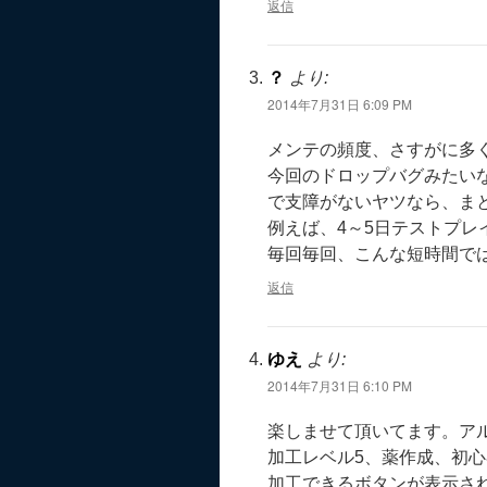
返信
？
より:
2014年7月31日 6:09 PM
メンテの頻度、さすがに多
今回のドロップバグみたい
で支障がないヤツなら、まと
例えば、4～5日テストプレ
毎回毎回、こんな短時間で
返信
ゆえ
より:
2014年7月31日 6:10 PM
楽しませて頂いてます。ア
加工レベル5、薬作成、初心
加工できるボタンが表示さ