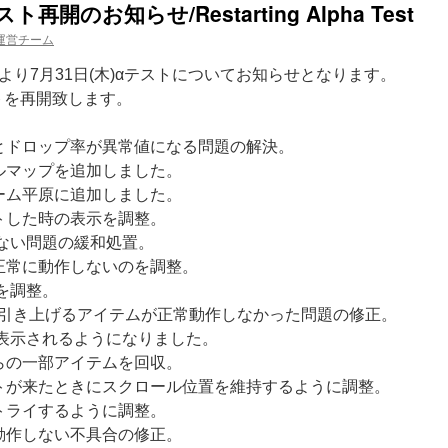
ト再開のお知らせ/Restarting Alpha Test
運営チーム
り7月31日(木)αテストについてお知らせとなります。
テストを再開致します。
とドロップ率が異常値になる問題の解決。
ルマップを追加しました。
ーム平原に追加しました。
トした時の表示を調整。
ない問題の緩和処置。
正常に動作しないのを調整。
を調整。
を引き上げるアイテムが正常動作しなかった問題の修正。
が表示されるようになりました。
らの一部アイテムを回収。
トが来たときにスクロール位置を維持するように調整。
トライするように調整。
動作しない不具合の修正。