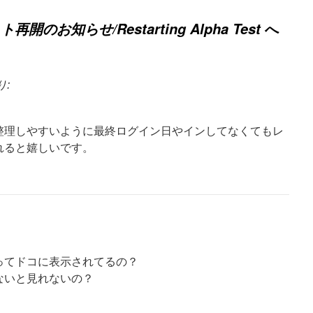
へ
再開のお知らせ/Restarting Alpha Test
り:
整理しやすいように最終ログイン日やインしてなくてもレ
れると嬉しいです。
ってドコに表示されてるの？
ないと見れないの？