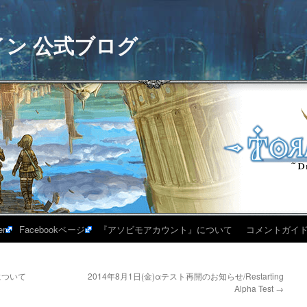
イン 公式ブログ
er
Facebookページ
『アソビモアカウント』について
コメントガイ
について
2014年8月1日(金)αテスト再開のお知らせ/Restarting
Alpha Test
→