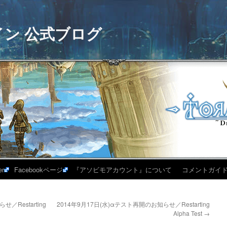
イン 公式ブログ
er
Facebookページ
『アソビモアカウント』について
コメントガイ
／Restarting
2014年9月17日(水)αテスト再開のお知らせ／Restarting
Alpha Test
→