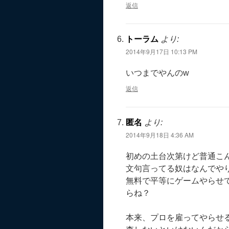
返信
トーラム
より:
2014年9月17日 10:13 PM
いつまでやんのw
返信
匿名
より:
2014年9月18日 4:36 AM
初めの土台次第けど普通こ
文句言ってる奴はなんでや
無料で平等にゲームやらせ
らね？
本来、プロを雇ってやらせ