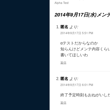
Alpha Test
2014年9月17日(水)
匿名
より:
2014年9月17日 5:51 PM
αテストだからなのか
知らんけどメンテ内容くら
書いてほしいわ
返信
匿名
より:
2014年9月17日 6:01 PM
終了予定時刻もおねがいし
返信