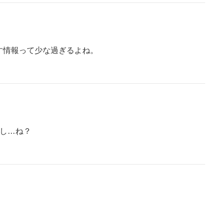
す情報って少な過ぎるよね。
だし…ね？