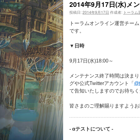
2014年9月17日(水
投稿日:
2014年9月17日
作成者:
トーラム
トーラムオンライン運営チームよ
です。
▼日時
9月17日(水)18:00～
メンテナンス終了時間は決まり
グや公式Twitterアカウント「
@t
て告知いたしますのでお待ちく
皆さまのご理解賜りますようお
- αテストについて -