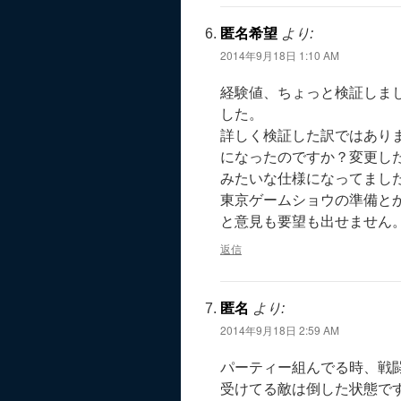
匿名希望
より:
2014年9月18日 1:10 AM
経験値、ちょっと検証しま
した。
詳しく検証した訳ではあり
になったのですか？変更し
みたいな仕様になってまし
東京ゲームショウの準備と
と意見も要望も出せません
返信
匿名
より:
2014年9月18日 2:59 AM
パーティー組んでる時、戦
受けてる敵は倒した状態で