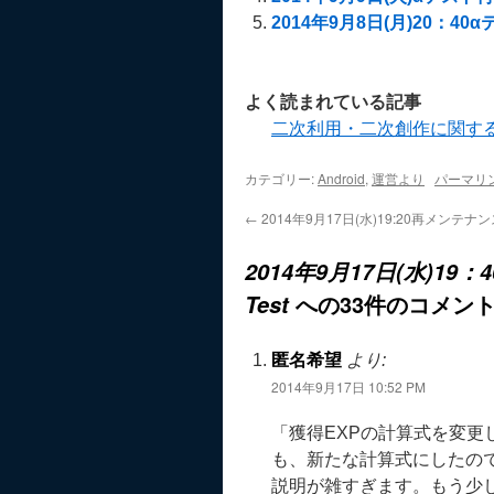
2014年9月8日(月)20：40αテ
よく読まれている記事
二次利用・二次創作に関す
カテゴリー:
Android
,
運営より
パーマリ
←
2014年9月17日(水)19:20再メンテ
2014年9月17日(水)19：
への33件のコメン
Test
匿名希望
より:
2014年9月17日 10:52 PM
「獲得EXPの計算式を変
も、新たな計算式にしたの
説明が雑すぎます。もう少