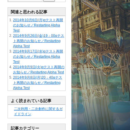
関連と思われる記事
2014年10月6日(月)αテスト再開
のお知らせ／Restarting Alpha
Test
2014年9月26日(金)19：00αテス
ト再開のお知らせ／Restarting
Alpha Test
2014年9月17日(水)αテスト再開
のお知らせ／Restarting Alpha
Test
2014年9月9日(火)αテスト再開の
お知らせ／Restarting Alpha Test
2014年9月8日(月)20：40αテス
ト再開のお知らせ／Restarting
Alpha Test
よく読まれている記事
二次利用・二次創作に関するガ
イドライン
記事カテゴリー