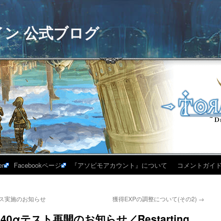
イン 公式ブログ
er
Facebookページ
『アソビモアカウント』について
コメントガイ
ナンス実施のお知らせ
獲得EXPの調整について(その2)
→
9：40αテスト再開のお知らせ／Restarting