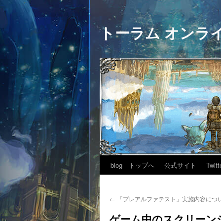
トーラム オンラ
blog トップへ
公式サイト
Twitt
←
「プレアルファテスト」実施内容につ
ゲーム中のスクリーン