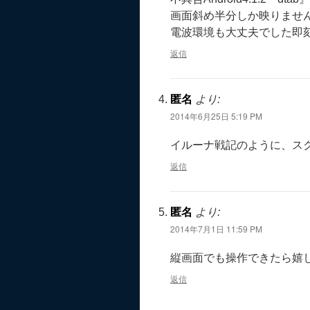
画面斜め半分しか映りませ
電波環境も大丈夫でした即
返信
匿名
より:
2014年6月25日 5:19 PM
イルーナ戦記のように、ス
返信
匿名
より:
2014年7月1日 11:59 PM
縦画面でも操作できたら嬉
返信