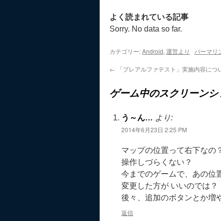
よく読まれている記事
Sorry. No data so far.
カテゴリー:
Android
,
運営より
パーマリ
←
「プレアルファテスト」実施内容につ
ゲーム中のスクリーンシ
う～ん…
より:
2014年6月23日 2:25 PM
マップの位置って右下なの
操作しづらくない？
今までのゲームで、あの位
変更した方が いいのでは？
後々、追加のボタンとか増
返信