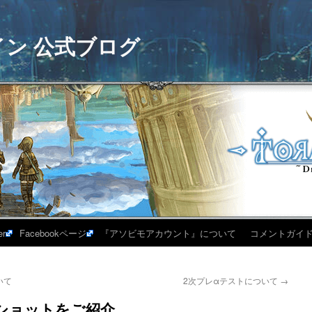
イン 公式ブログ
er
Facebookページ
『アソビモアカウント』について
コメントガイ
いて
2次プレαテストについて
→
ショットをご紹介