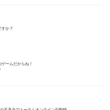
ですか？
のゲームだからね！
？
dtab』の不具合でトーラムオンライン起動時