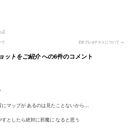
ンク
いて
2次プレαテストについて
→
への6件のコメント
ョットをご紹介
？
置にマップが あるのは見たことないから…
やすとしたら絶対に邪魔に なると思う