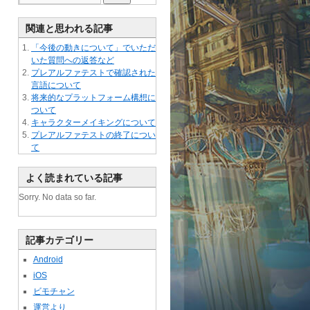
関連と思われる記事
「今後の動きについて」でいただ
いた質問への返答など
プレアルファテストで確認された
言語について
将来的なプラットフォーム構想に
ついて
キャラクターメイキングについて
プレアルファテストの終了につい
て
よく読まれている記事
Sorry. No data so far.
記事カテゴリー
Android
iOS
ビモチャン
運営より