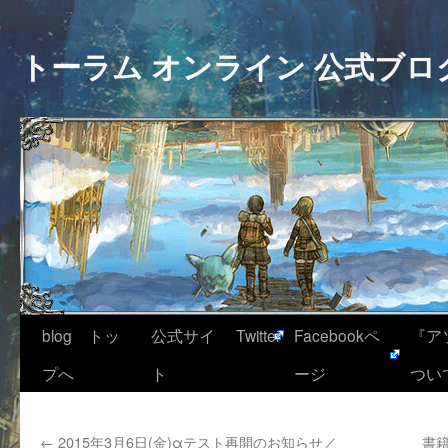
トーラム オンライン 公式ブロ
blog トッ
公式サイ
Twitter
Facebookペ
『ア
プへ
ト
ージ
つい
←
2015年3月6日(金)αテスト再開のお知らせ／
書籍