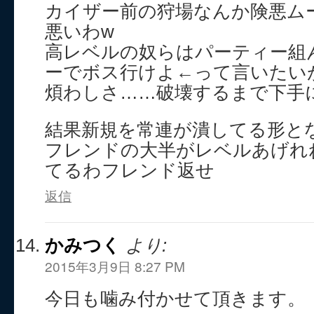
カイザー前の狩場なんか険悪ム
悪いわw
高レベルの奴らはパーティー組
ーでボス行けよ←って言いたい
煩わしさ……破壊するまで下手
結果新規を常連が潰してる形と
フレンドの大半がレベルあげれ
てるわフレンド返せ
返信
かみつく
より:
2015年3月9日 8:27 PM
今日も噛み付かせて頂きます。