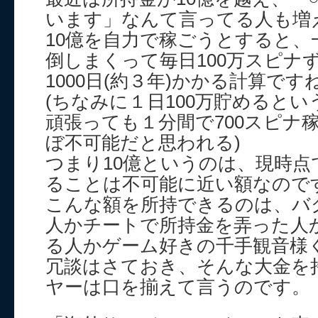
います」なんて言ってる人も増
10億を自力で稼ごうとすると、
倒しまくって毎日100万スピナ
1000日(約３年)かかる計算です
(ちなみに１日100万貯めるとい
頑張っても１分間で700スピナ
ぼ不可能だと思われる)
つまり10億というのは、現時点
ることは不可能に近い額なので
こんな額を所持できるのは、バ
人かチートで所持金を弄った人
る人かゲーム好きの千手観音様
冗談はさておき、そんな大金を
ヤーは口を揃えて言うのです。