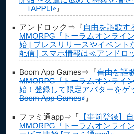
｜TAPPLI
』
アンドロック⇒『
自由を謳歌す
MMORPG『トーラムオンライ
始 | プレスリリースやイベン
配信 | スマホ情報は≪アンドロ
Boom App Games⇒『
自由を謳
MMORPG『トーラムオンライ
始！登録して限定アバターをゲッ
Boom App Games
』
ファミ通app⇒『
【事前登録】自
MMORPG『トーラムオンライン