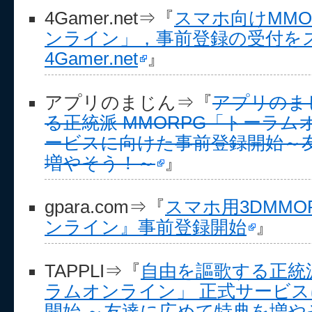
4Gamer.net⇒『
スマホ向けMMO
ンライン」，事前登録の受付をス
4Gamer.net
』
アプリのまじん⇒『
アプリのまじ
る正統派 MMORPG「トーラ
ービスに向けた事前登録開始～
増やそう！～
』
gpara.com⇒『
スマホ用3DMMO
ンライン』事前登録開始
』
TAPPLI⇒『
自由を謳歌する正統派
ラムオンライン」 正式サービ
開始 ～友達に広めて特典を増や