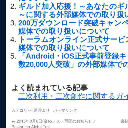
ギルド加入応援！～あなたのギル
～に関する外部媒体での取り扱
200万ダウンロード突破キャン
媒体での取り扱いについて
トーラムオンライン正式サービ
媒体での取り扱いについて
「Android・iOS正式事前登
数20,000人突破」の外部媒体
よく読まれている記事
二次利用・二次創作に関するガ
カテゴリー:
運営より
パーマリンク
←
2015年3月6日(金)αテスト再開のお知らせ／
書籍
Restarting Alpha Test