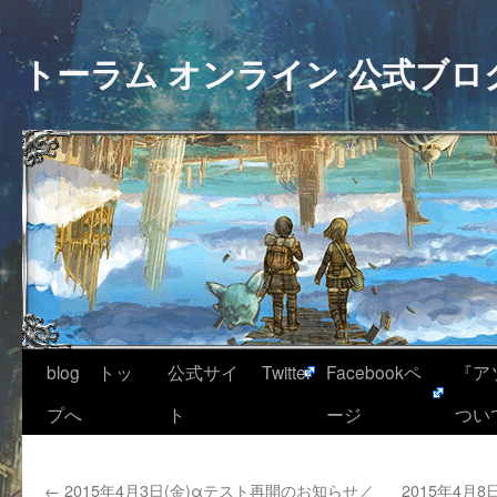
トーラム オンライン 公式ブロ
blog トッ
公式サイ
Twitter
Facebookペ
『ア
プへ
ト
ージ
つい
←
2015年4月3日(金)αテスト再開のお知らせ／
2015年4月