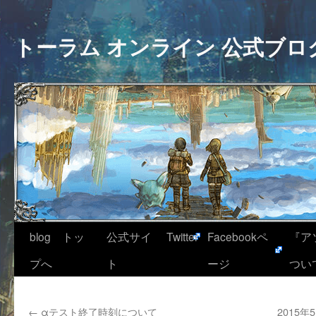
トーラム オンライン 公式ブロ
blog トッ
公式サイ
Twitter
Facebookペ
『ア
プへ
ト
ージ
つい
←
αテスト終了時刻について
2015