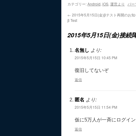
カテゴリー:
Android
,
iOS
,
運営より
パー
←
2015年5月15日(金)βテスト再開のお知らせ
β Test
2015年5月15日(金)
名無し
より:
2015年5月15日 10:45 PM
復旧してないぞ
返信
匿名
より:
2015年5月15日 11:54 PM
仮に5万人が一斉にログイ
返信