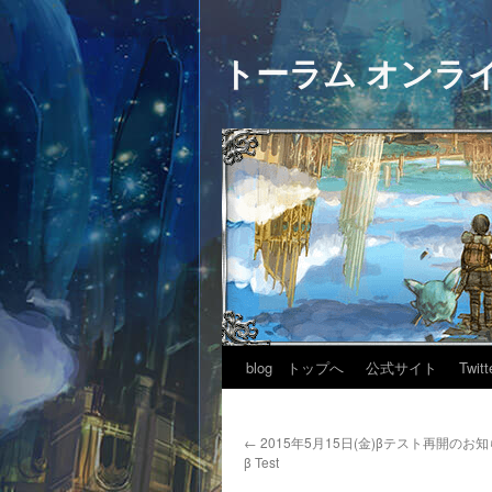
トーラム オンラ
blog トップへ
公式サイト
Twitt
←
2015年5月15日(金)βテスト再開のお知らせ
β Test