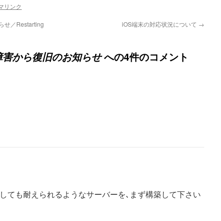
マリンク
／Restarting
iOS端末の対応状況について
→
への4件のコメント
接続障害から復旧のお知らせ
ンしても耐えられるようなサーバーを､まず構築して下さい