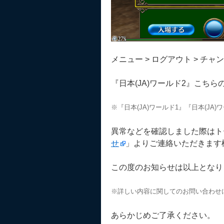
メニュー > ログアウト > チ
『日本(JA)ワールド2』こち
※『日本(JA)ワールド1』『日本(JA
異常などを確認しました際はト
せ
」よりご連絡いただきます
この度のお知らせは以上となり
※詳しい内容に関してのお問い合わせ
あらかじめご了承ください。