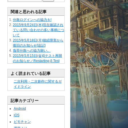
関連と思われる記事
分散ログインへの協力を!
2015年9月24日(木)現在確認され
ている問い合わせの多い事柄につ
いて
2015年5月18日(月)接続障害から
復旧のお知らせ[追記]
負荷分散への協力願い。
2015年5月15日(金)βテスト再開
のお知らせ／Restarting β Test
よく読まれている記事
二次利用・二次創作に関するガ
イドライン
記事カテゴリー
Android
iOS
ビモチャン