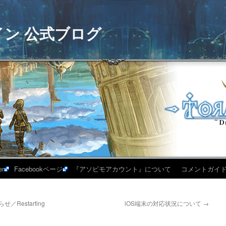
イン 公式ブログ
er
Facebookページ
『アソビモアカウント』について
コメントガイ
／Restarting
iOS端末の対応状況について
→