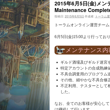
2015年6月5日(金)
Maintenance Complet
投稿日:
2015年6月5日
作成者:
トーラム運
トーラムオンライン運営チーム
6月5日(金)15:00より行っ
メンテナンス内
ギルド酒場及びギルド迷宮
特定アカウントの合成熟練
不具合調査用のプログラム
その他、細やかな不具合修
不正利用、テスターとして
した。
なお、全てのお客様が安心して
は継続して行います｡