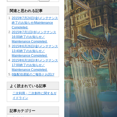
関連と思われる記事
2015年7月24日(金)メンテナンス
終了のお知らせ/Maintenance
Completed.
2015年7月1日(水)メンテナンス
16:00終了のお知らせ／
Maintenance Completed.
2015年6月26日(金)メンテナンス
13:40終了のお知らせ／
Maintenance Completed.
2015年6月18日(木)メンテナンス
17:00終了のお知らせ／
Maintenance Completed.
β版配信遅延のご報告とお詫び
よく読まれている記事
二次利用・二次創作に関するガ
イドライン
記事カテゴリー