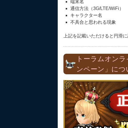
端末名
通信方法（3G/LTE/WiFi）
キャラクター名
不具合と思われる現象
上記を記載いただけると円滑に
トーラムオンライ
ンペーン」につ