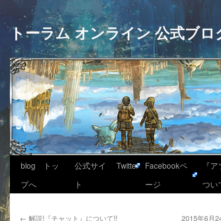
トーラム オンライン 公式ブロ
blog トッ
公式サイ
Twitter
Facebookペ
『ア
プへ
ト
ージ
つい
←
解説!『チャット』について!!
2015年6月