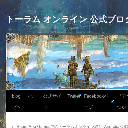
トーラム オンライン 公式ブロ
blog トッ
公式サイ
Twitter
Facebookペ
『ア
プへ
ト
ージ
つい
←
Boom App Gamesでのトーラムオンライン取り
Android