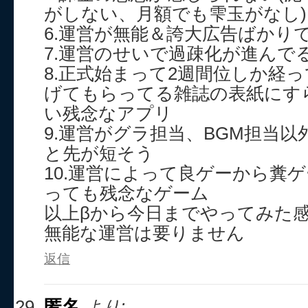
がしない、月額でも雫玉がなし)
6.運営が無能＆誇大広告ばかり
7.運営のせいで過疎化が進んで
8.正式始まって2週間位しか経
げてもらってる雑誌の表紙にす
い残念なアプリ
9.運営がグラ担当、BGM担当
と先が短そう
10.運営によって良ゲーから糞
っても残念なゲーム
以上βから今日までやってみた
無能な運営は要りません
返信
匿名
より: