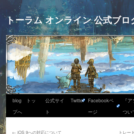
トーラム オンライン 公式ブロ
blog トッ
公式サイ
Twitter
Facebookペ
『ア
プへ
ト
ージ
つい
←
iOS 9への対応について
トレー