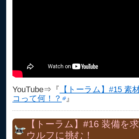
YouTube⇒『
【トーラム】#15 
コって何！？
』
【トーラム】#16 装備を
ウルフに挑む！