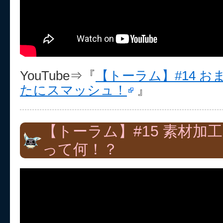
YouTube⇒『
【トーラム】#14 
たにスマッシュ！
』
【トーラム】#15 素材加
って何！？