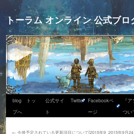
トーラム オンライン 公式ブロ
blog トッ
公式サイ
Twitter
Facebookペ
『ア
プへ
ト
ージ
つい
←
今後予定されている更新項目について[2015年9
2015年9月