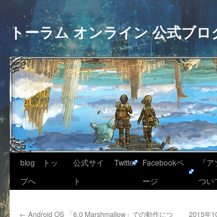
トーラム オンライン 公式ブロ
blog トッ
公式サイ
Twitter
Facebookペ
『ア
プへ
ト
ージ
つい
←
Android OS 「6.0 Marshmallow」での動作につ
2015年