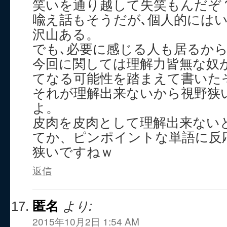
笑いを通り越して失笑もんだぞ
喩え話もそうだが､個人的には
沢山ある。
でも､必要に感じる人も居るか
今回に関しては理解力皆無な奴
てなる可能性を踏まえて書いた
それが理解出来ないから視野狭
よ。
皮肉を皮肉として理解出来ない
てか、ピンポイントな単語に反
狭いですねｗ
返信
匿名
より:
2015年10月2日 1:54 AM