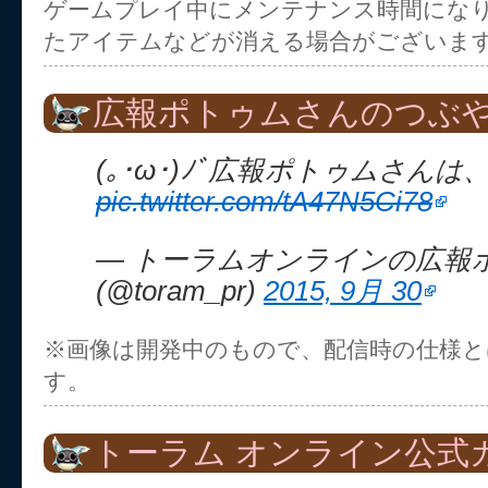
ゲームプレイ中にメンテナンス時間にな
たアイテムなどが消える場合がございま
広報ポトゥムさんのつぶやき
(｡･ω･)ﾉﾞ広報ポトゥムさんは、
pic.twitter.com/tA47N5Ci78
— トーラムオンラインの広報
(@toram_pr)
2015, 9月 30
※画像は開発中のもので、配信時の仕様
す。
トーラム オンライン公式ガ