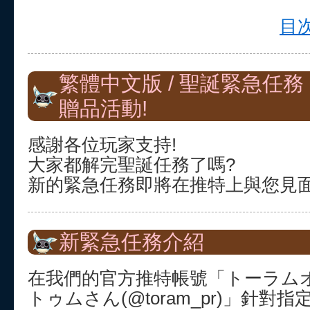
目次
繁體中文版 / 聖誕緊急任務：T
贈品活動!
感謝各位玩家支持!
大家都解完聖誕任務了嗎?
新的緊急任務即將在推特上與您見
新緊急任務介紹
在我們的官方推特帳號「トーラム
トゥムさん(@toram_pr)」針對指