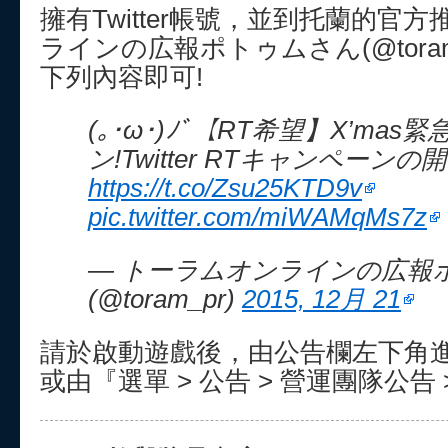
擁有Twitter帳號，並到托蘭的官
ラインの広報ポトゥムさん(@toram_
下列內容即可!
(｡･ω･)ﾉﾞ【RT希望】X’mas
ン!Twitter RTキャンペーンの開
https://t.co/Zsu25KTD9v
pic.twitter.com/miWAMqMs7z
— トーラムオンラインの広報
(@toram_pr)
2015, 12月 21
請於啟動遊戲後，由公告欄左下角
或由『選單 > 公告 > 營運團隊公告