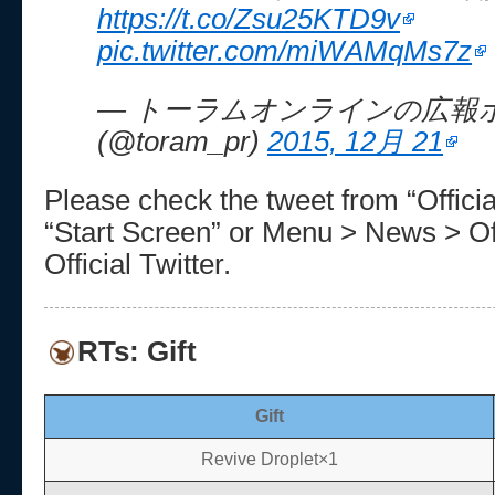
https://t.co/Zsu25KTD9v
pic.twitter.com/miWAMqMs7z
— トーラムオンラインの広報
(@toram_pr)
2015, 12月 21
Please check the tweet from “Official
“Start Screen” or Menu > News > Of
Official Twitter.
RTs: Gift
Gift
Revive Droplet×1