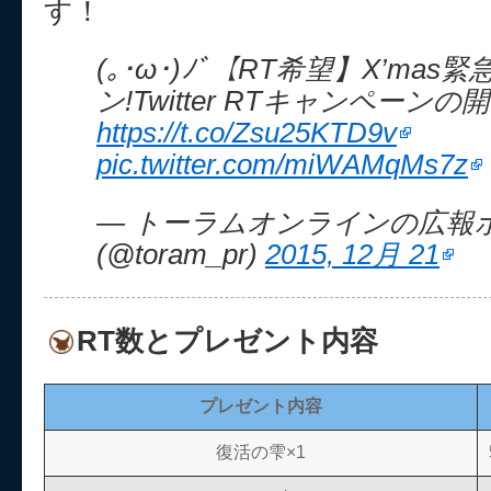
す！
(｡･ω･)ﾉﾞ【RT希望】X’mas
ン!Twitter RTキャンペーンの開
https://t.co/Zsu25KTD9v
pic.twitter.com/miWAMqMs7z
— トーラムオンラインの広報
(@toram_pr)
2015, 12月 21
RT数とプレゼント内容
プレゼント内容
復活の雫×1