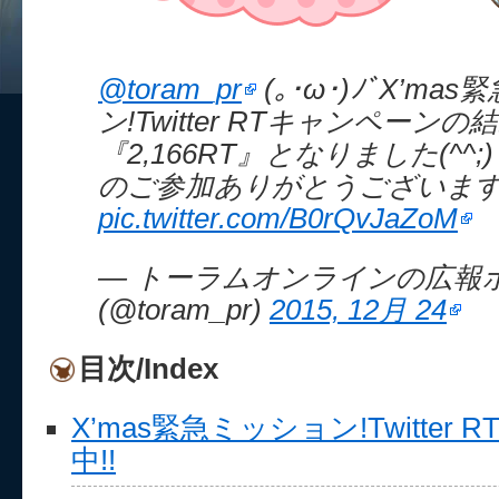
@toram_pr
(｡･ω･)ﾉﾞX’ma
ン!Twitter RTキャンペーンの
『2,166RT』となりました(^^
のご参加ありがとうございますm(
pic.twitter.com/B0rQvJaZoM
— トーラムオンラインの広報
(@toram_pr)
2015, 12月 24
目次/Index
X’mas緊急ミッション!Twitte
中!!