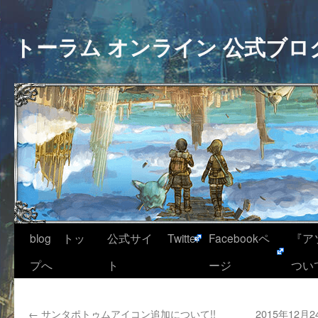
トーラム オンライン 公式ブロ
blog トッ
公式サイ
Twitter
Facebookペ
『ア
プへ
ト
ージ
つい
←
サンタポトゥムアイコン追加について!!
2015年12月