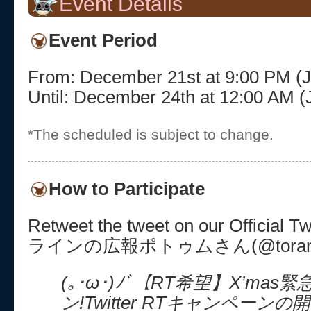
Event Details
Event Period
From: December 21st at 9:00 PM 
Until: December 24th at 12:00 AM
*The scheduled is subject to change.
How to Participate
Retweet the tweet on our Offici
ラインの広報ポトゥムさん(@toram_p
(｡･ω･)ﾉﾞ【RT希望】X’mas
ン!Twitter RTキャンペーンの開