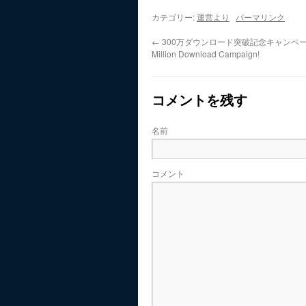
カテゴリー:
運営より
パーマリンク
←
300万ダウンロード突破記念キャンペーン開
Million Download Campaign!
コメントを残す
名前
コメント