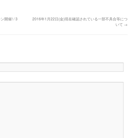
催! / 3
2016年1月22日(金)現在確認されている一部不具合等につ
いて
→