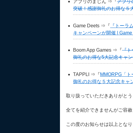
アプリのまじん ⇒『
アプリ
突破！感謝御礼のお得な５大
Game Deets ⇒『
『トーラム
キャンペーンが開催 | Game D
Boom App Games ⇒『
『ト
御礼のお得な5大記念キャンペー
TAPPLI ⇒『
MMORPG「ト
御礼のお得な５大記念キャン
取り扱っていただきありがとう
全てを紹介できませんがご容赦
この度のお知らせは以上となり