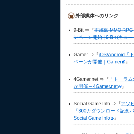
外部媒体へのリンク
9-Bit ⇒『
正統派 MMO RP
ンペーン開始 | 9-Bit (キュ
Gamer ⇒『
iOS/Andro
ペーンが開催｜Gamer
』
4Gamer.net ⇒『
「トーラム
が開催 – 4Gamer.net
』
Social Game Info ⇒『
アソ
「300万ダウンロード記念
Social Game Info
』