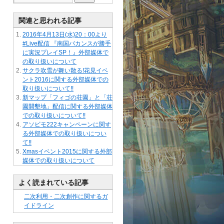
関連と思われる記事
2016年4月13日(水)20：00より
#Live配信 『南国バカンスが勝手
に実況プレイSP！』外部媒体で
の取り扱いについて
サクラ吹雪が舞い散る!花見イベ
ント2016に関する外部媒体での
取り扱いについて!!
新マップ「フィゴの荘園」と「荘
園開墾地」配信に関する外部媒体
での取り扱いについて!!
アソビモ222キャンペーンに関す
る外部媒体での取り扱いについ
て!!
Xmasイベント2015に関する外部
媒体での取り扱いについて
よく読まれている記事
二次利用・二次創作に関するガ
イドライン