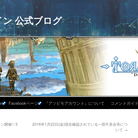
イン 公式ブログ
er
Facebookページ
『アソビモアカウント』について
コメントガイ
催! / 3
2016年1月22日(金)現在確認されている一部不具合等につ
いて
→