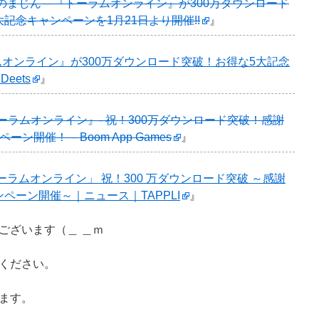
のまじん – 『トーラムオンライン』が300万ダウンロード
記念キャンペーンを1月21日より開催!!
』
オンライン』が300万ダウンロード突破！お得な5大記念
eets
』
ーラムオンライン』- 祝！300万ダウンロード突破！感謝
ン開催！ – Boom App Games
』
ーラムオンライン」 祝！300 万ダウンロード突破 ～感謝
ペーン開催～｜ニュース｜TAPPLI
』
ございます（＿ ＿ｍ
ください。
ます。