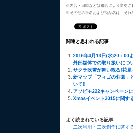
※内容・日時などは都合により変更さ
※その他の社名および商品名は、それ
関連と思われる記事
2016年4月13日(水)20：
外部媒体での取り扱いにつ
サクラ吹雪が舞い散る!花見
新マップ「フィゴの荘園」
いて!!
アソビモ222キャンペーン
Xmasイベント2015に関
よく読まれている記事
二次利用・二次創作に関す