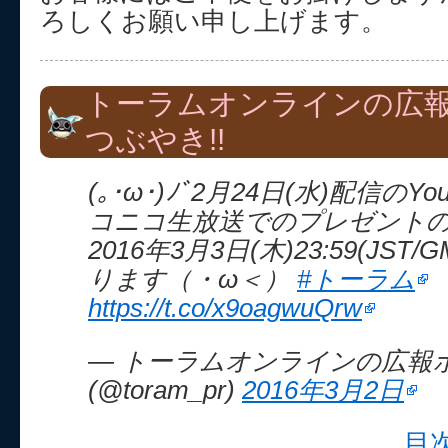
ろしくお願い申し上げます。
トーラムオンラインの広
つぶやき!!
(｡･ω･)ﾉﾞ2月24日(水)配信のYou
コニコ生放送でのプレゼント
2016年3月3日(木)23:59(JST
ります（・ω＜）
#トーラム
https://t.co/x9oagwuQrw
— トーラムオンラインの広報
(@toram_pr)
2016年3月2日
目次