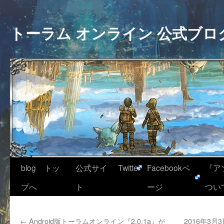
トーラム オンライン 公式ブロ
blog トッ
公式サイ
Twitter
Facebookペ
『ア
プへ
ト
ージ
つい
←
Android版トーラムオンライン『2.0.1a』が
2016年3月