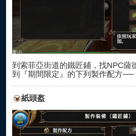
到索菲亞街道的鐵匠鋪，找NPC薩
到『期間限定』的下列製作配方──
紙頭盔