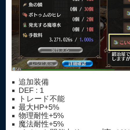
追加装備
DEF : 1
トレード不能
最大HP+5%
物理耐性+5%
魔法耐性+5%