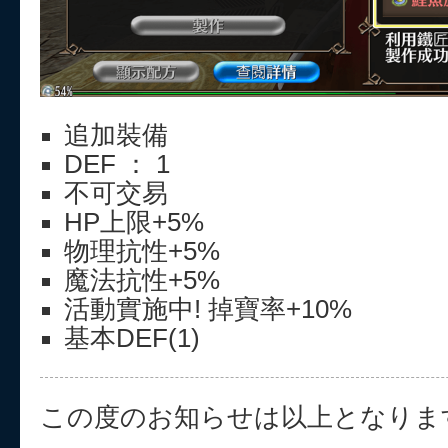
追加裝備
DEF ： 1
不可交易
HP上限+5%
物理抗性+5%
魔法抗性+5%
活動實施中! 掉寶率+10%
基本DEF(1)
この度のお知らせは以上となりま