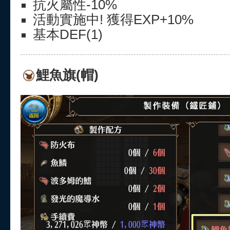
抗火屬性-10%
活動實施中! 獲得EXP+10%
基本DEF(1)
鯉魚旗(帽)