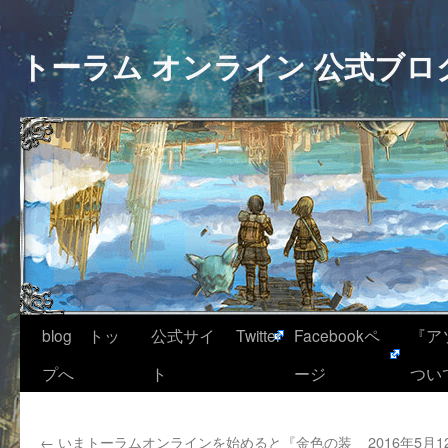
トーラム オンライン 公式ブロ
blog トッ
公式サイ
Twitter
Facebookペ
『ア
プへ
ト
ージ
つい
←
いまトーラムオンラインを始めると『金色の装
2016年5月