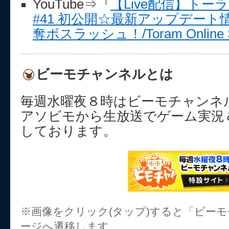
YouTube⇒『
【Live配信】ト
#41 初公開☆最新アップデー
奪ボスラッシュ！/Toram Online Sp
ビーモチャンネルとは
毎週水曜夜８時はビーモチャンネ
アソビモから生放送でゲーム実況
しております。
※画像をクリック(タップ)すると「ビー
ージへ遷移します。