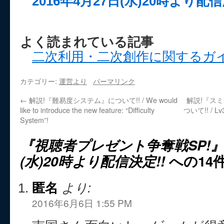
2016年4月27日(水)20時より配信
よく読まれている記事
二次利用・二次創作に関するガ
カテゴリー:
運営より
パーマリンク
←
解説!『難易度システム』について!! / We would
解説!『ス
like to introduce the new feature: “Difficulty
ついて!! / Lv3 
System”!
『視聴者プレゼント争奪戦SP!』2
(水)20時より配信決定!!
への14
匿名
より:
2016年6月6日 1:55 PM