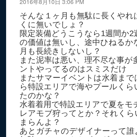
2016年8月10日 3:06 PM
そんな１ヶ月も無駄に長くやれ
くに無いでしょ？
限定装備どうこうなら1週間か2
の価値は無いし、途中ひねるか
月も長続きしないし？
また泥率は悪い、理不尽な事が
ントやってるのはスミスだけ
またサマーイベントは水着まで
ら特設エリアで海やプールくら
たのかな？
水着着用で特設エリアで夏をモ
レアモブ狩ってとか？それくら
まらんよ？
あとガチャのデザイナーって誰