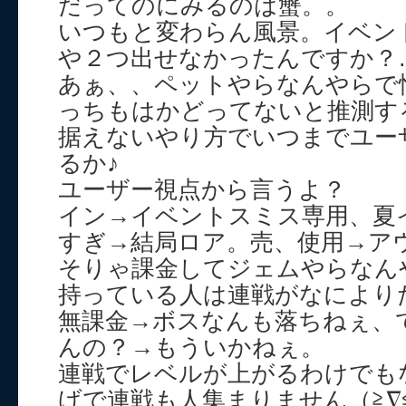
だってのにみるのは蟹。。
いつもと変わらん風景。イベン
や２つ出せなかったんですか？
あぁ、、ペットやらなんやらで
っちもはかどってないと推測す
据えないやり方でいつまでユー
るか♪
ユーザー視点から言うよ？
イン→イベントスミス専用、夏
すぎ→結局ロア。売、使用→ア
そりゃ課金してジェムやらなん
持っている人は連戦がなによりた
無課金→ボスなんも落ちねぇ、
んの？→もういかねぇ。
連戦でレベルが上がるわけでも
げで連戦も人集まりません（≧∇