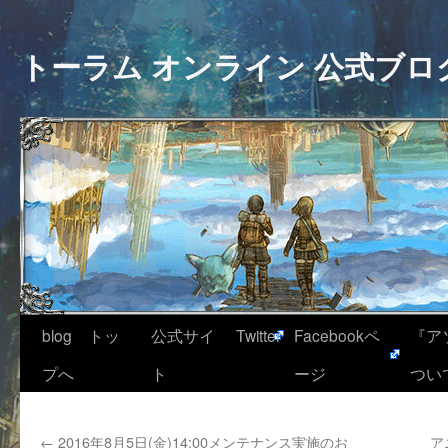
トーラム オンライン 公式ブロ
blog トッ
公式サイ
Twitter
Facebookペ
『ア
プへ
ト
ージ
つい
←
2016年8月5日(金)14:00メンテナンス実施のお
ア