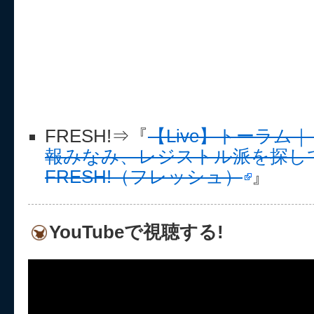
FRESH!⇒『
【Live】トーラム
報みなみ、レジストル派を探して探索
FRESH!（フレッシュ）
』
YouTubeで視聴する!