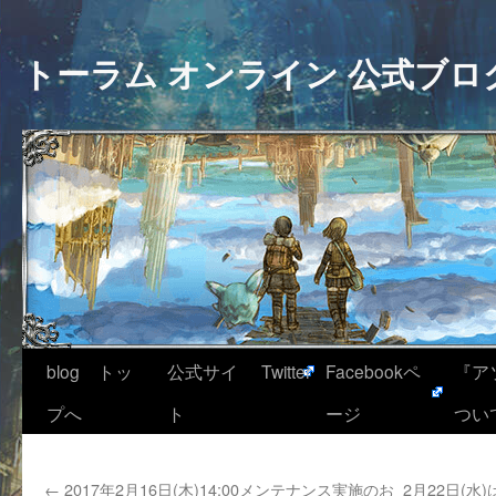
トーラム オンライン 公式ブロ
blog トッ
公式サイ
Twitter
Facebookペ
『ア
プへ
ト
ージ
つい
←
2017年2月16日(木)14:00メンテナンス実施のお
2月22日(水