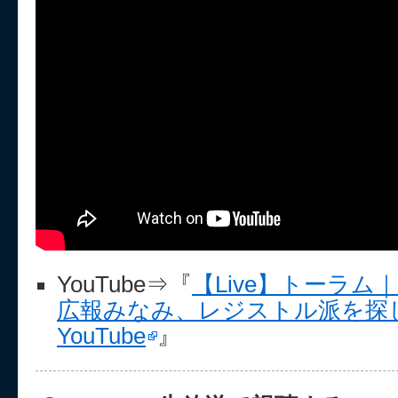
YouTube⇒『
【Live】トーラ
広報みなみ、レジストル派を探して
YouTube
』