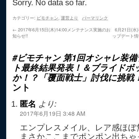
Sorry. No data so far.
カテゴリー:
ビモチャン
,
運営より
パーマリンク
←
2017年6月15日(木)14:00メンテナンス実施のお
6月21日(
知らせ!!
ップデート情
#ビモチャン 第1回オシャレ装
ト最終結果発表！＆ブライドボ
か！？「覆面戦士」討伐に挑戦
ント
匿名
より:
2017年6月19日 3:48 AM
エンプレスメイル、レア感ほぼ
まさかここまでポンポン出ちゃっ