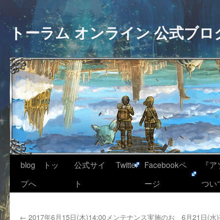
トーラム オンライン 公式ブロ
blog トッ
公式サイ
Twitter
Facebookペ
『ア
プへ
ト
ージ
つい
←
2017年6月15日(木)14:00メンテナンス実施のお
6月21日(