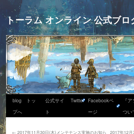
トーラム オンライン 公式ブロ
blog トッ
公式サイ
Twitter
Facebookペ
『ア
プへ
ト
ージ
つい
←
2017年11月30日(木)メンテナンス実施のお知ら
2017年12