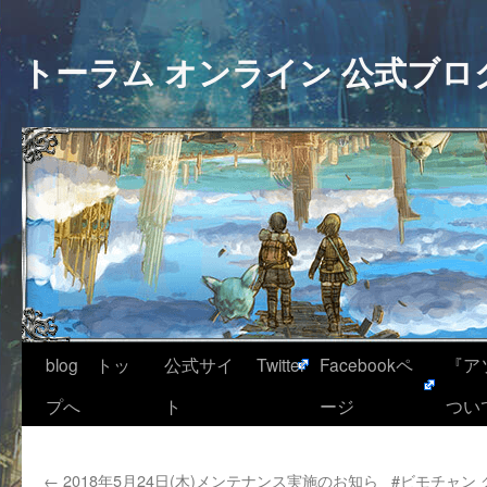
トーラム オンライン 公式ブロ
blog トッ
公式サイ
Twitter
Facebookペ
『ア
プへ
ト
ージ
つい
←
2018年5月24日(木)メンテナンス実施のお知ら
#ビモチャン