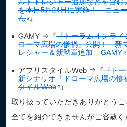
ルドトレジャー追加などを含む
を本日5月24日に実施！ – ニュー
ん
』
GAMY ⇒『
『トーラムオンライ
ローマ広場の惨禍」公開！ 新
レジャー＆新勲章追加 – GAMY
アプリスタイルWeb ⇒『
『トー
新シナリオ「ドローマ広場の惨
タイルWeb
』
取り扱っていただきありがとうご
全てを紹介できませんがご容赦く