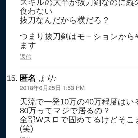
スキルの大半が抜刀剣なのに縦
食わない
抜刀なんだから横だろ？
つまり抜刀剣はモ－ションから
ます
返信
匿名
より:
2018年6月25日 1:53 PM
天流で一発10万の40万程度は
80万ってマジで居るの？
全部Wスロで固めてるけどそこ
(笑)