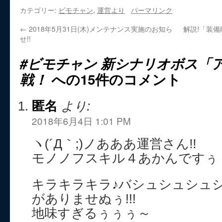
カテゴリー:
ビモチャン
,
運営より
パーマリンク
←
2018年5月31日(木)メンテナンス実施のお知ら
解説!「装備
せ!!
#ビモチャン 新シナリオボス「
戦！
への15件のコメント
匿名
より:
2018年6月4日 1:01 PM
ヽ(´Д｀;)ノあああ運営さん!!
モノノフスキル４あかんですぅぅ
キラキラキラ♪バシュシュシュ
がありませぬぅ!!!
地味すぎるぅぅぅ～