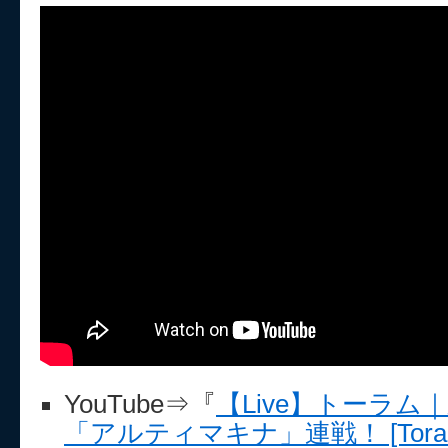
YouTube⇒『
【Live】トーラ
「アルティマキナ」連戦！ [Toram On