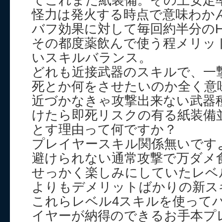
てこれまた紙装備。その上安定
怪力は発火する時点で意味わか
バフ効果に対して毎回約半分の
その都度薬飲んで使う程メリッ
いスキルバランス。
どれも近接武器のスキルで、一
死とか何をさせたいのか全く意
近づかなきゃ攻撃出来ない武器
けたら即死リスクの有る紙装備
とす理由って何ですか？
プレイヤースキル関係無いです
避けられない通常攻撃で万ダメ
せっかく楽しみにしていたレベ
よりもデメリットばかりの新ス
これらレベル4スキルを使って
イヤーが納得のできるお手本プ