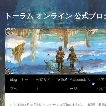
トーラム オンライン 公式ブロ
blog トッ
公式サイ
Twitter
Facebookペ
『ア
プへ
ト
ージ
つい
←
2018年5月31日(木)メンテナンス実施のお知ら
解説!「装備