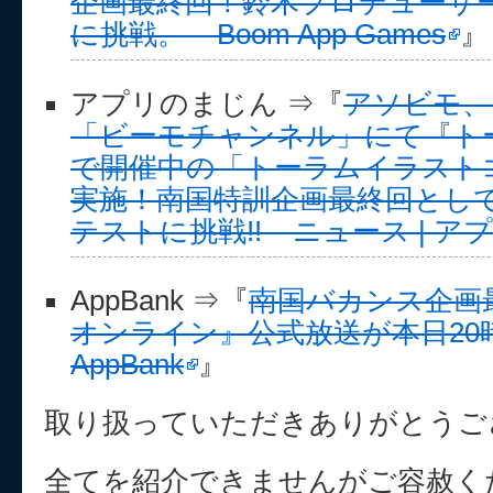
企画最終回！鈴木プロデューサ
に挑戦。 – Boom App Games
』
アプリのまじん ⇒『
アソビモ
「ビーモチャンネル」にて『ト
で開催中の「トーラムイラスト
実施！南国特訓企画最終回とし
テストに挑戦!! – ニュース | 
AppBank ⇒『
南国バカンス企画最
オンライン』公式放送が本日20時
AppBank
』
取り扱っていただきありがとうご
全てを紹介できませんがご容赦く