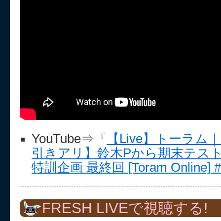
YouTube⇒『
【Live】トーラ
引きアリ】鈴木Pから期末テス
特訓企画 最終回 [Toram Online] #4
FRESH LIVEで視聴する!