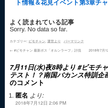
ト情報＆花見イベント第3章チ
よく読まれている記事
Sorry. No data so far.
カテゴリー:
ビモチャン
,
運営より
パーマリンク
←
#ビモチャン 最新ボス「オルンラーフ」討伐
2018年7月
7月11日(水)夜8時より #ビモチ
テスト！？南国バカンス特訓企画
のコメント
匿名
より:
2018年7月12日 2:06 PM