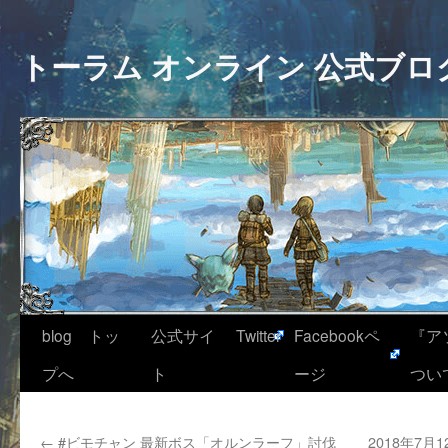
トーラム オンライン 公式ブロ
blog トッ
公式サイ
Twitter
Facebookペ
『ア
プへ
ト
ージ
つい
←
#ビモチャン 最新ボス「オルンラーフ」討伐
2018年7月