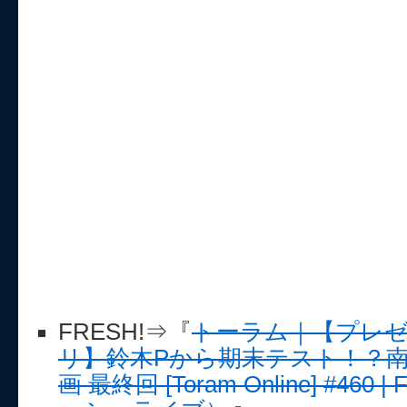
FRESH!⇒『
トーラム｜【プレ
リ】鈴木Pから期末テスト！？
画 最終回 [Toram Online] #460 