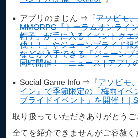
アプリのまじん ⇒『
アソビモ、
MMORPG『トーラムオンライ
帽子」が手に入るイベントクエ
伐！！」やジューンブライド限
などが入手できる「ジューンブ
同時開催！ – ニュース | アプ
Social Game Info ⇒『
アソビモ
イン』で季節限定の「梅雨イベ
ブライドイベント」を開催！ | Socia
取り扱っていただきありがとうご
全てを紹介できませんがご容赦く