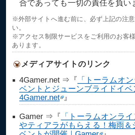
合であっても一切の責任を負い
※外部サイトへ進む前に、必ず上記の注
い。
※アクセス制限サービスをご利用のお客
あります。
メディアサイトのリンク
4Gamer.net ⇒『
「トーラムオン
ベントとジューンブライドイベン
4Gamer.net
』
Gamer ⇒『
「トーラムオンライ
やティアラがもらえる！梅雨＆
ベントが開催｜Gamer
』