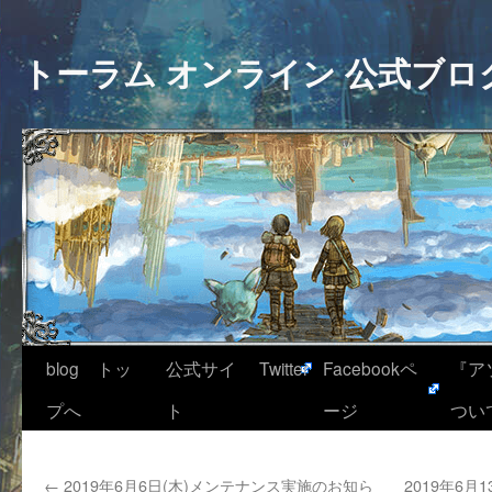
トーラム オンライン 公式ブロ
blog トッ
公式サイ
Twitter
Facebookペ
『ア
プへ
ト
ージ
つい
←
2019年6月6日(木)メンテナンス実施のお知ら
2019年6月