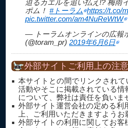
迫るカエルを追い払え!? 梅雨
ポム！
#トーラム
https://t.c
pic.twitter.com/am4NuReWtW
— トーラムオンラインの広報
(@toram_pr)
2019年6月6日
外部サイトご利用上の注
本サイトとの間でリンクされて
活動やそこに掲載されている情
について、弊社は責任を負いま
外部サイト運営会社の定める利
上、ご利用いただきますようお
外部サイトの利用に関してお客