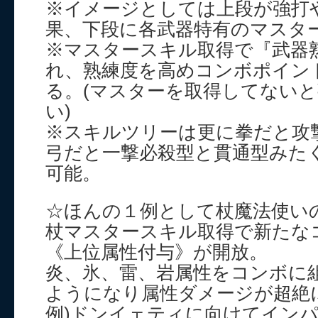
※イメージとしては上段が強打
果、下段に各武器特有のマスタ
※マスタースキル取得で『武器
れ、熟練度を高めコンボポイン
る。(マスターを取得してない
い)
※スキルツリーは更に拳だと攻
弓だと一撃必殺型と貫通型みた
可能。
☆ほんの１例として杖魔法使い
杖マスタースキル取得で新たな
《上位属性付与》が開放。
炎、氷、雷、岩属性をコンボに
ようになり属性ダメージが超絶
例)ドンイェティに向けてイン