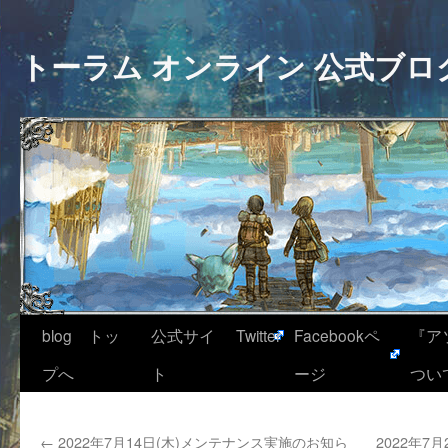
トーラム オンライン 公式ブロ
blog トッ
公式サイ
Twitter
Facebookペ
『ア
プへ
ト
ージ
つい
←
2022年7月14日(木)メンテナンス実施のお知ら
2022年7