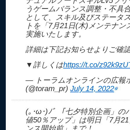
デュアルソードスキルLv5ツ
うゲームバランス調整・不具
として、スキル及びステータ
トを「7月21日(木)メンテナ
実施いたします。
詳細は下記お知らせよりご確
▼詳しくは
https://t.co/z92k9zU
— トーラムオンラインの広報
(@toram_pr)
July 14, 2022
(｡･ω･)ﾉﾞ 「七夕特別企画」
値50％アップ」は明日「7月21
ンス開始前」まで！