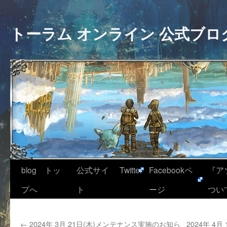
トーラム オンライン 公式ブロ
blog トッ
公式サイ
Twitter
Facebookペ
『ア
プへ
ト
ージ
つい
←
2024年 3月 21日(木)メンテナンス実施のお知ら
2024年 4