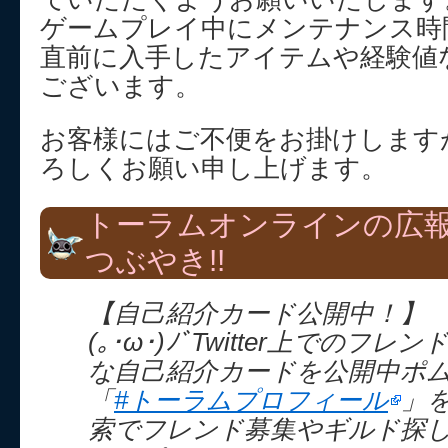
ゲームプレイ中にメンテナンス時
直前に入手したアイテムや経験値
ございます。
お客様にはご不便をお掛けします
ろしくお願い申し上げます。
トーラムオンラインの広
つぶやき!!
【自己紹介カード公開中！】
(｡･ω･)ﾉﾞTwitter上でのフ
な自己紹介カードを公開中ポ
「
#トーラムプロフィール
」を
索でフレンド募集やギルド探