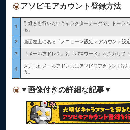
アソビモアカウント登録方法
引継ぎを行いたいキャラクターデータで、トーラ
1
る。
2
画面左上にある『
メニュー > 設定 > アカウント設定
3
『
メールアドレス
』と『
パスワード
』を入力して
入力したメールアドレスにアソビモアカウント認
4
う。
▼画像付きの詳細な記事▼