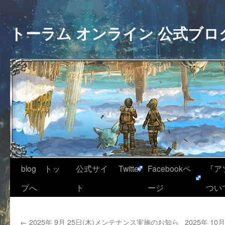
トーラム オンライン 公式ブロ
blog トッ
公式サイ
Twitter
Facebookペ
『ア
プへ
ト
ージ
つい
←
2025年 9月 25日(木)メンテナンス実施のお知ら
2025年 1