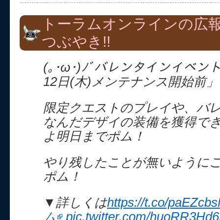
トーラムオンラインの広
つぶやき!!
(｡･ω･)ﾉﾞバレンタインイベ
12日(木)メンテナンス開始前
限定クエストのプレイや、バ
なんだデザイの装備を獲得で
よ明日までポム！
やり残したことが無いように
ポム！
▼詳しくは
https://t.co/paEZcb
ム
pic.twitter.com/huoRR3Hd