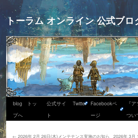
トーラム オンライン 公式ブロ
blog トッ
公式サイ
Twitter
Facebookペ
『ア
プへ
ト
ージ
つい
←
2026年 2月 26日(木)メンテナンス実施のお知ら
2026年 3