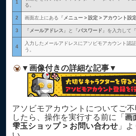
1
る。
2
画面左上にある『
メニュー > 設定 > アカウント設定
3
『
メールアドレス
』と『
パスワード
』を入力して
入力したメールアドレスにアソビモアカウント認
4
う。
▼画像付きの詳細な記事▼
アソビモアカウントについてご不
したら、操作を実行する前に「
画
雫玉ショップ > お問い合わせ
」よ
い。