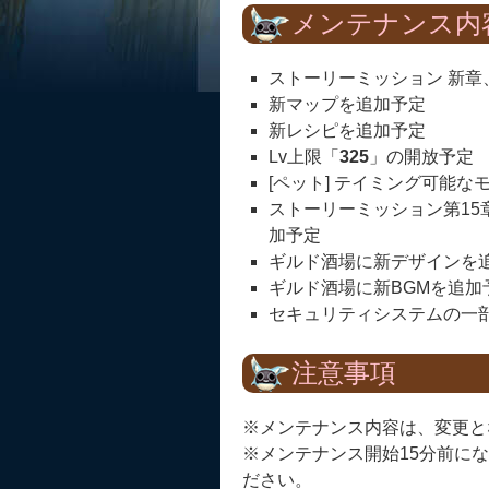
メンテナンス内
ストーリーミッション 新章
新マップを追加予定
新レシピを追加予定
Lv上限「
325
」の開放予定
[ペット] テイミング可能
ストーリーミッション第1
加予定
ギルド酒場に新デザインを
ギルド酒場に新BGMを追加
セキュリティシステムの一
注意事項
※メンテナンス内容は、変更と
※メンテナンス開始15分前に
ださい。