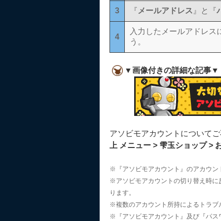
3
『
メールアドレス
』と『
入力したメールアドレス
4
う。
▼画像付きの詳細な記事▼
アソビモアカウントについてご
上 メニュー > 雫玉ショップ >
※『アソビモアカウント』のアカウン
※アソビモアカウントの切り替え時に
ります。
※複数のアカウント所持によるトラブ
※『アソビモアカウント』及び『パス