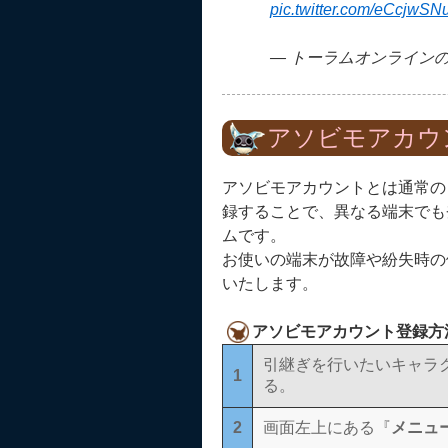
pic.twitter.com/eCcjwS
— トーラムオンラインの広報
アソビモアカウ
アソビモアカウントとは通常の
録することで、異なる端末でも
ムです。
お使いの端末が故障や紛失時の
いたします。
アソビモアカウント登録方
引継ぎを行いたいキャラ
1
る。
2
画面左上にある『
メニュー