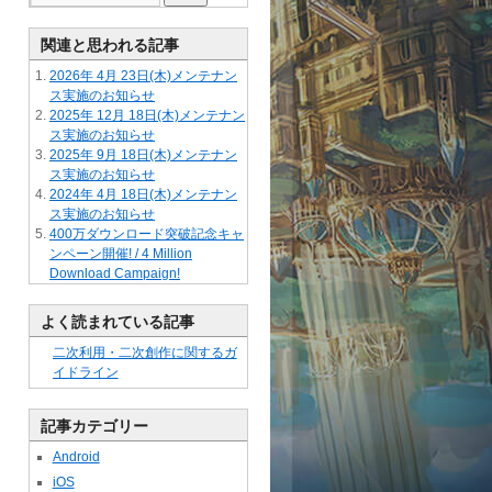
関連と思われる記事
2026年 4月 23日(木)メンテナン
ス実施のお知らせ
2025年 12月 18日(木)メンテナン
ス実施のお知らせ
2025年 9月 18日(木)メンテナン
ス実施のお知らせ
2024年 4月 18日(木)メンテナン
ス実施のお知らせ
400万ダウンロード突破記念キャ
ンペーン開催! / 4 Million
Download Campaign!
よく読まれている記事
二次利用・二次創作に関するガ
イドライン
記事カテゴリー
Android
iOS