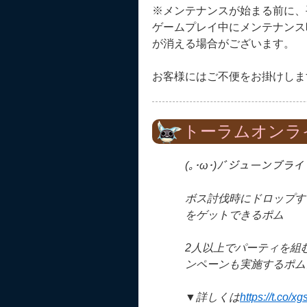
※メンテナンスが始まる前に、
ゲームプレイ中にメンテナンス
が消える場合がございます。
お客様にはご不便をお掛けしま
トーラムオンラ
(｡･ω･)ﾉﾞジューンブ
ボス討伐時にドロップす
をゲットできるポム
2人以上でパーティを組
ンペーンも実施するポム
▼詳しくは
https://t.co/