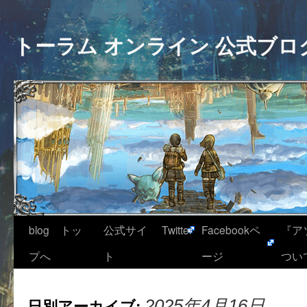
トーラム オンライン 公式ブロ
blog トッ
公式サイ
Twitter
Facebookペ
『ア
プへ
ト
ージ
つい
日別アーカイブ:
2025年4月16日