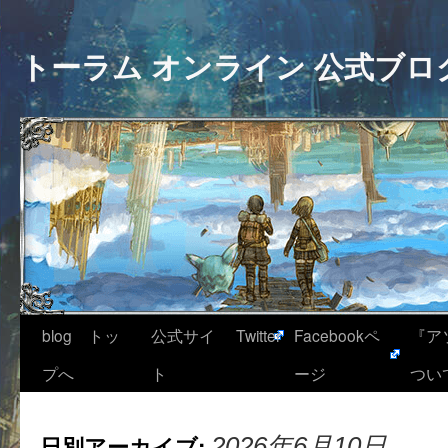
トーラム オンライン 公式ブロ
blog トッ
公式サイ
Twitter
Facebookペ
『ア
プへ
ト
ージ
つい
日別アーカイブ:
2026年6月10日