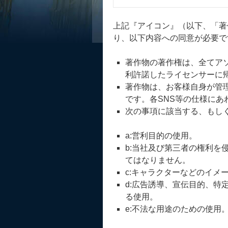
上記『アイコン』（以下、「著
り、以下内容への同意が必要で
著作物の著作権は、全てアソ
利許諾したライセンサーに
著作物は、お客様自身が管
です。各SNS等の仕様にあ
次の事項に該当する、もし
a:営利目的の使用。
b:当社及び第三者の権利を
てはなりません。
c:キャラクターなどのイメ
d:広告誘導、宣伝目的、特
る使用。
e:不法な用途のための使用