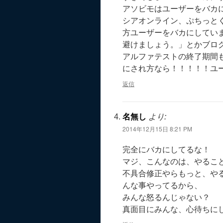
アソビモはユーザーをバカ
シアオンライン、ぷちっと
方ユーザーをバカにしてい
避けましょう。」とかブロ
アルファテストの終了期間
にされ方なら！！！！！ユ
返信
名無し
より:
2014年12月15日 8:21 PM
完全にバカにしてるな！
マジ、こんなのは、やるこ
不具合修正やらもっと、や
んな事やってるから、
みんな怒るんじゃない？
真面目にみんな、心待ちに