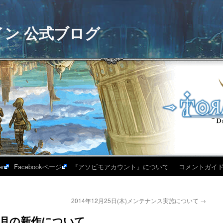
イン 公式ブログ
er
Facebookページ
『アソビモアカウント』について
コメントガイ
2014年12月25日(木)メンテナンス実施について
→
12月の新作について