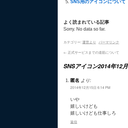
SNS用のアイコンについて
よく読まれている記事
Sorry. No data so far.
カテゴリー:
運営より
パーマリンク
←
正式サービスまでの道筋について
SNSアイコン2014年1
匿名
より:
2014年12月15日 6:14 PM
いや
嬉しいけども
嬉しいけども仕事しろ
返信