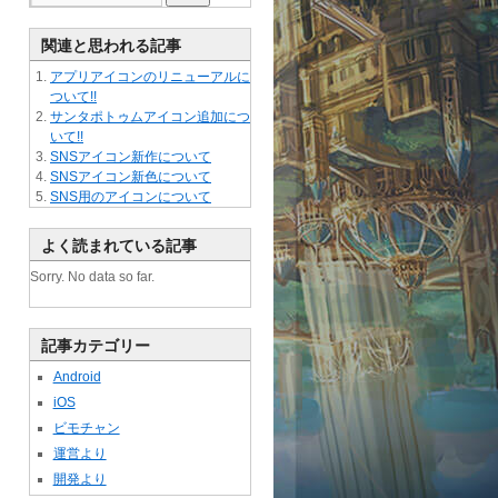
関連と思われる記事
アプリアイコンのリニューアルに
ついて!!
サンタポトゥムアイコン追加につ
いて!!
SNSアイコン新作について
SNSアイコン新色について
SNS用のアイコンについて
よく読まれている記事
Sorry. No data so far.
記事カテゴリー
Android
iOS
ビモチャン
運営より
開発より