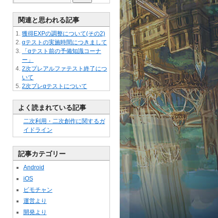
関連と思われる記事
獲得EXPの調整について(その2)
αテストの実施時間につきまして
「αテスト前の予備知識コーナ
ー」
2次プレアルファテスト終了につ
いて
2次プレαテストについて
よく読まれている記事
二次利用・二次創作に関するガ
イドライン
記事カテゴリー
Android
iOS
ビモチャン
運営より
開発より