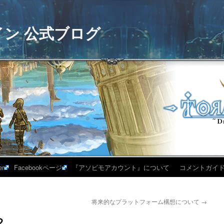
イン 公式ブログ
er
Facebookページ
『アソビモアカウント』について
コメントガイ
将来的なプラットフォーム構想について
→
２