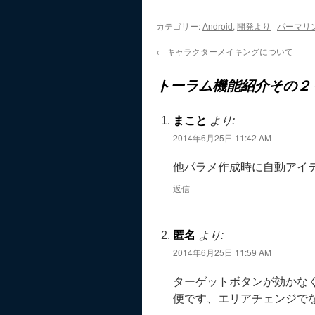
カテゴリー:
Android
,
開発より
パーマリ
←
キャラクターメイキングについて
トーラム機能紹介その２
まこと
より:
2014年6月25日 11:42 AM
他パラメ作成時に自動アイ
返信
匿名
より:
2014年6月25日 11:59 AM
ターゲットボタンが効かな
便です、エリアチェンジで