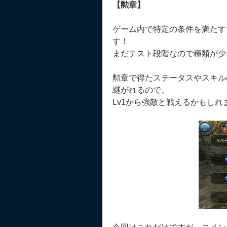
【勲章】
ゲーム内で特定の条件を満たす
す！
まだテスト段階なので種類が少
勲章で得たステータスやスキル
継がれるので、
Lv1から強敵と戦えるかもしれ