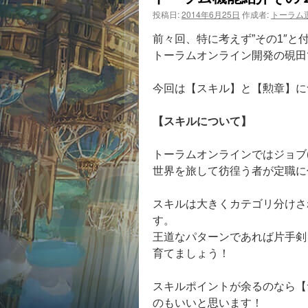
投稿日:
2014年6月25日
作成者:
トーラム
前々回、特に考えず”その1″と
トーラムオンライン開発の硯田
今回は【スキル】と【勲章】に
【スキルについて】
トーラムオンラインではジョブ
世界を旅して彷徨う者が定職に
スキルは大きくカテゴリ分けさ
す。
王道なパターンであれば片手剣
育てましょう！
スキルポイントが余るのなら【
のもいいと思います！