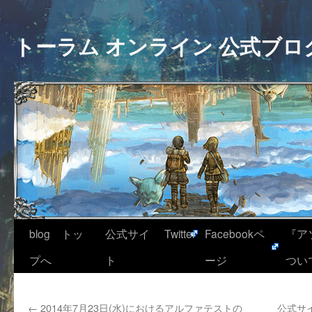
トーラム オンライン 公式ブロ
blog トッ
公式サイ
Twitter
Facebookペ
『ア
プへ
ト
ージ
つい
←
2014年7月23日(水)におけるアルファテストの
公式サイ