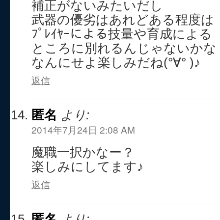
補正がないみたいだし
武器の優劣はあれどある程度は
ﾌﾟﾚｲﾔｰによる技量や育成による
ところに別れるんじゃないかな
なんにせよ楽しみだね(°∀° )♪
返信
匿名
より:
2014年7月24日 2:08 AM
魔職一択かなー？
楽しみにしてます♪
返信
匿名
より: