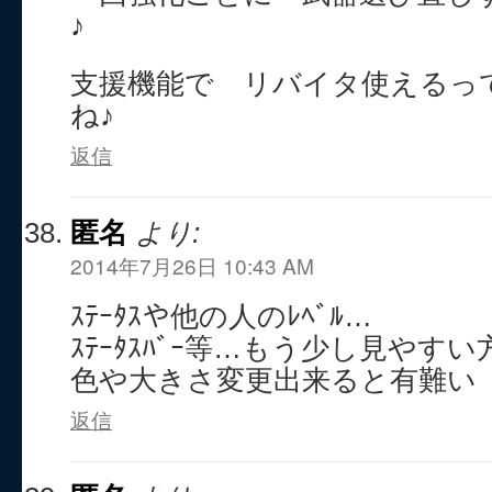
♪
支援機能で リバイタ使えるっ
ね♪
返信
匿名
より:
2014年7月26日 10:43 AM
ｽﾃｰﾀｽや他の人のﾚﾍﾞﾙ…
ｽﾃｰﾀｽﾊﾞｰ等…もう少し見やす
色や大きさ変更出来ると有難い
返信