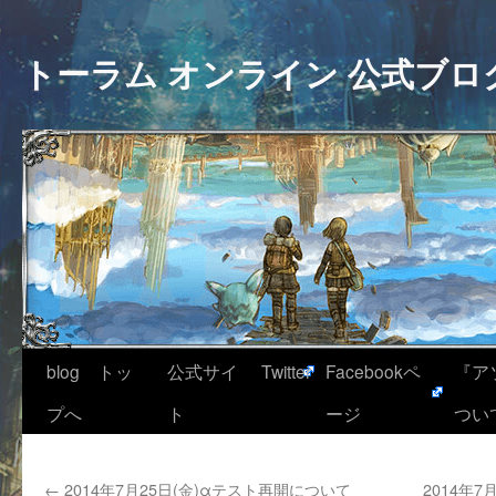
トーラム オンライン 公式ブロ
blog トッ
公式サイ
Twitter
Facebookペ
『ア
プへ
ト
ージ
つい
←
2014年7月25日(金)αテスト再開について
2014年