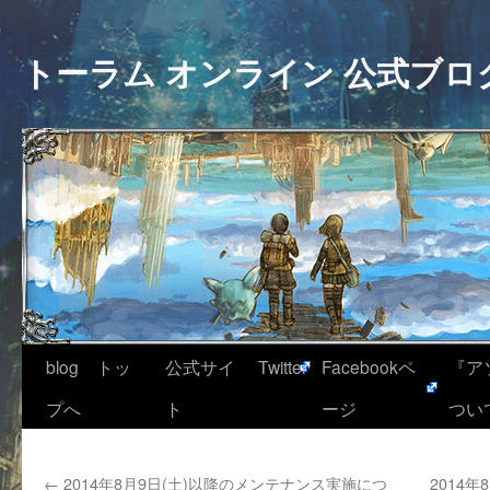
トーラム オンライン 公式ブロ
blog トッ
公式サイ
Twitter
Facebookペ
『ア
プへ
ト
ージ
つい
←
2014年8月9日(土)以降のメンテナンス実施につ
2014