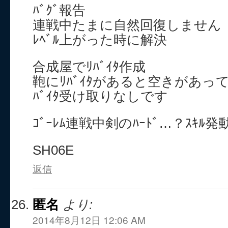
ﾊﾞｸﾞ報告
連戦中たまに自然回復しません
ﾚﾍﾞﾙ上がった時に解決
合成屋でﾘﾊﾞｲﾀ作成
鞄にﾘﾊﾞｲﾀがあると空きがあっ
ﾊﾞｲﾀ受け取りなしです
ｺﾞｰﾚﾑ連戦中剣のﾊｰﾄﾞ…？ｽｷﾙ発
SH06E
返信
匿名
より:
2014年8月12日 12:06 AM