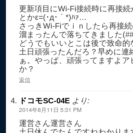
更新項目にWi-Fi接続時に再接
とかε=(･д･｀*)ﾊｧ…
さっきWi-Fiでｉｎしたら再接
溜まったんで落ちてきました(##
どうでもいいとこは後で致命的な部
土日頑張ったんだろ？早めに連
ぁ。やっぱ、頑張ってますよア
か？
返信
ドコモSC-04E
より:
2014年8月11日 5:31 PM
運営さん運営さん
土日休んでたんですねわかりま