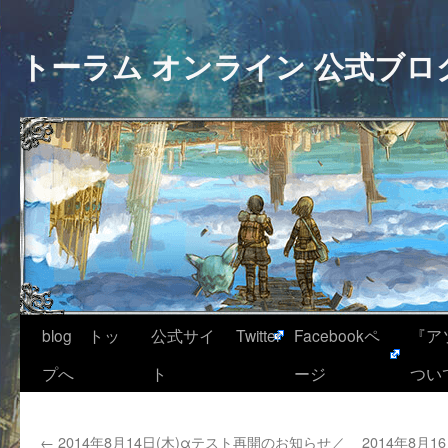
トーラム オンライン 公式ブロ
blog トッ
公式サイ
Twitter
Facebookペ
『ア
プへ
ト
ージ
つい
←
2014年8月14日(木)αテスト再開のお知らせ／
2014年8月