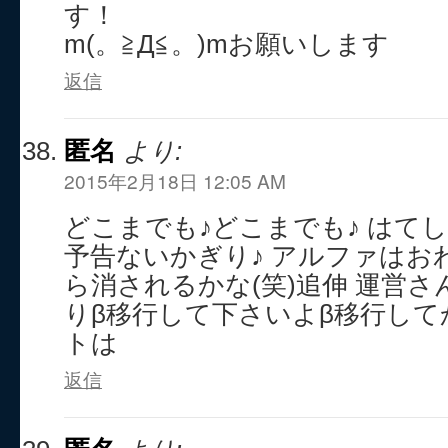
す！
m(。≧Д≦。)mお願いします
返信
匿名
より:
2015年2月18日 12:05 AM
どこまでも♪どこまでも♪ はてし
予告ないかぎり♪ アルファはお
ら消されるかな(笑)追伸 運営
りβ移行して下さいよβ移行し
トは
返信