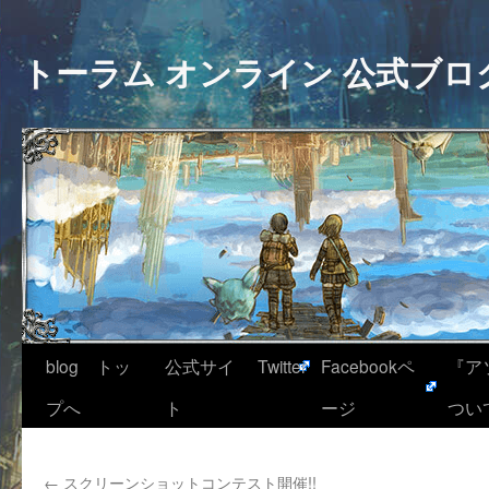
トーラム オンライン 公式ブロ
blog トッ
公式サイ
Twitter
Facebookペ
『ア
プへ
ト
ージ
つい
←
スクリーンショットコンテスト開催!!