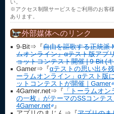
い。
※アクセス制限サービスをご利用のお客
あります。
外部媒体へのリンク
9-Bit⇒『
自由を謳歌する正統派 
ムオンライン』αテスト版アプ
ョットコンテスト開催 | 9-Bit 
Gamer⇒『
αテストの思い出を残そ
ーラムオンライン」αテスト版
ットコンテストが開催｜Gamer
4Gamer.net⇒『
「トーラムオン
の一枚」がテーマのSSコンテス
4Gamer.net
』
アプリのまじん⇒『
アプリのまじ