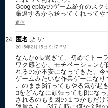
Googleplayのゲーム紹介の
厳選するから送ってくれってや
返信
匿名
より:
2015年2月15日 9:17 PM
なんかα長過ぎて、初めてトー
ワク感とか、モチベーションが
れるのか不安になってきた。今
ゲームみたいな作業ゲーになり
このままβ行ってもやる気が起
αをどんなに頑張ってもβにな
されるのも要因の１つかもだけ
運営さん、β行く時に何か余程の