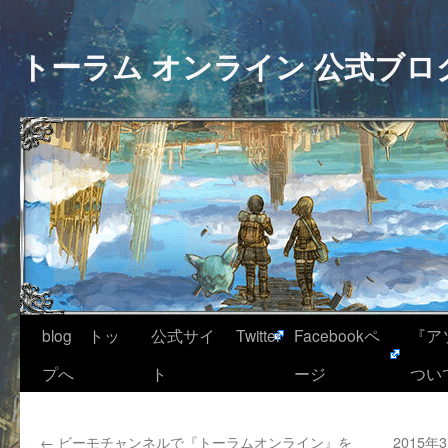
トーラム オンライン 公式ブロ
blog トッ
公式サイ
Twitter
Facebookペ
『ア
プへ
ト
ージ
つい
←
ビーモチャンネルで『トーラムオンライン』を
2015