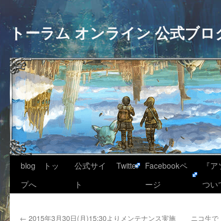
トーラム オンライン 公式ブロ
blog トッ
公式サイ
Twitter
Facebookペ
『ア
プへ
ト
ージ
つい
←
2015年3月30日(月)15:30よりメンテナンス実施
ニコ生で