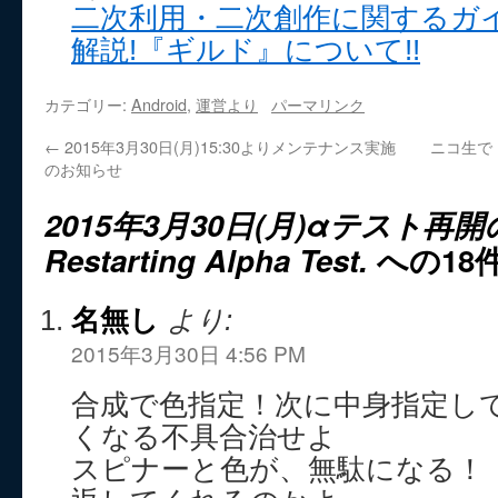
二次利用・二次創作に関するガ
解説!『ギルド』について!!
カテゴリー:
Android
,
運営より
パーマリンク
←
2015年3月30日(月)15:30よりメンテナンス実施
ニコ生で
のお知らせ
2015年3月30日(月)αテスト再
Restarting Alpha Test.
への18
名無し
より:
2015年3月30日 4:56 PM
合成で色指定！次に中身指定し
くなる不具合治せよ
スピナーと色が、無駄になる！